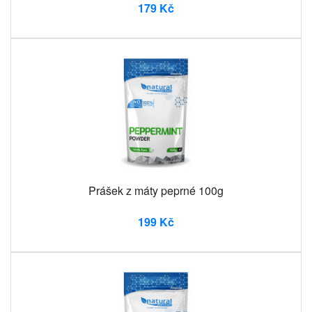
179 Kč
Prášek z máty peprné 100g
199 Kč