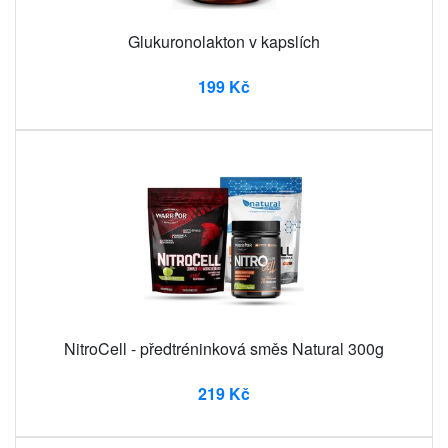
Glukuronolakton v kapslích
199 Kč
NitroCell - předtréninková směs Natural 300g
219 Kč