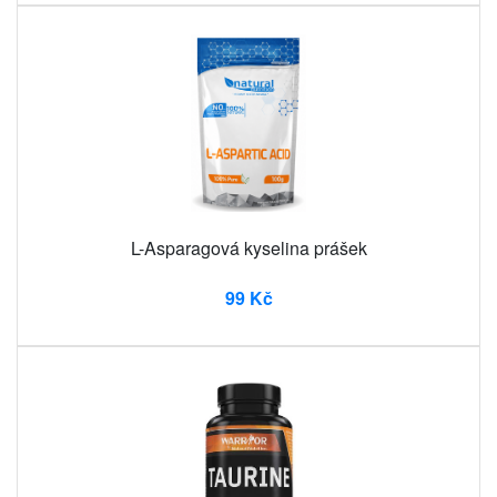
L-Asparagová kyselina prášek
99 Kč