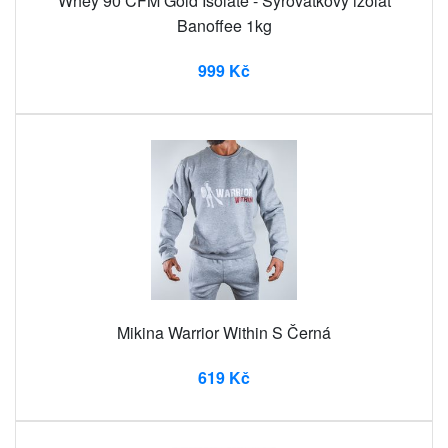
Whey 90 CFM Gold Isolate - Syrovátkový izolát
Banoffee 1kg
999 Kč
Mikina Warrior Within S Černá
619 Kč