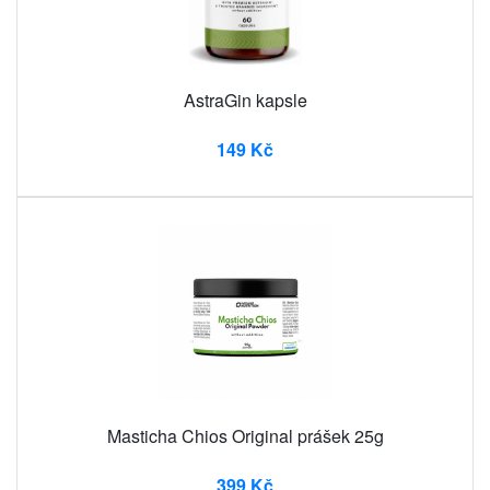
AstraGin kapsle
149 Kč
Masticha Chios Original prášek 25g
399 Kč