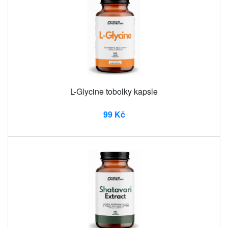
L-Glycine tobolky kapsle
99 Kč