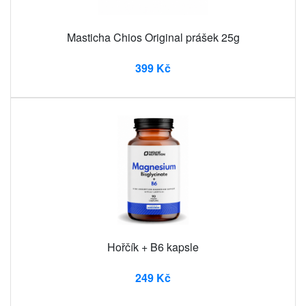
Masticha Chios Original prášek 25g
399 Kč
Hořčík + B6 kapsle
249 Kč