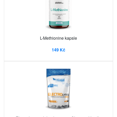
L-Methionine kapsle
149 Kč