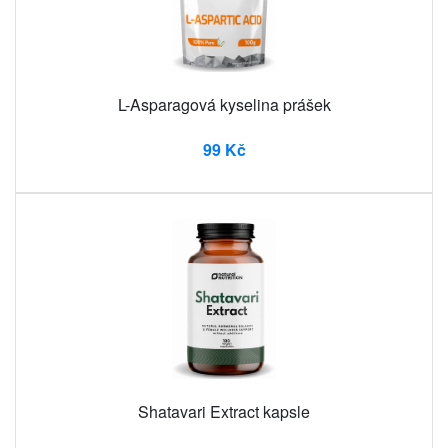
L-Asparagová kyselina prášek
99 Kč
Shatavari Extract kapsle