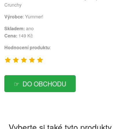
Crunchy
Výrobce
:
Yummer!
Skladem:
ano
Cena:
149 Kč
Hodnocení produktu
:
DO OBCHODU
Vyberte si také tyto produkty