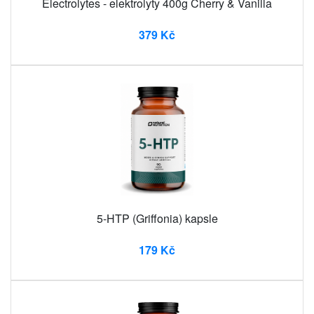
Electrolytes - elektrolyty 400g Cherry & Vanilla
379 Kč
5-HTP (Griffonia) kapsle
179 Kč