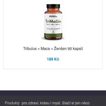
Tribulus + Maca + Ženšen 90 kapslí
189 Kč
Produkty
pro zdraví, krásu i mysl. Stačí si jen něco