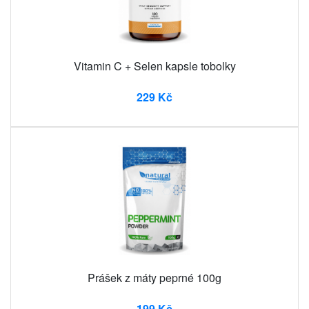
Vitamin C + Selen kapsle tobolky
229 Kč
Prášek z máty peprné 100g
199 Kč