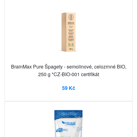
BrainMax Pure Špagety - semolinové, celozrnné BIO,
250 g *CZ-BIO-001 certifikát
59 Kč