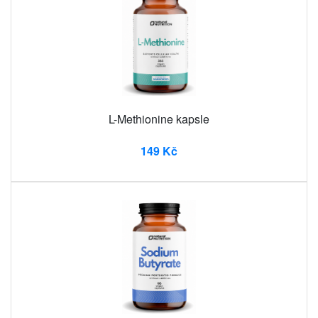
L-Methionine kapsle
149 Kč