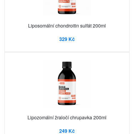
Liposomální chondroitin sulfát 200ml
329 Kč
Lipozomální žraločí chrupavka 200ml
249 Kč