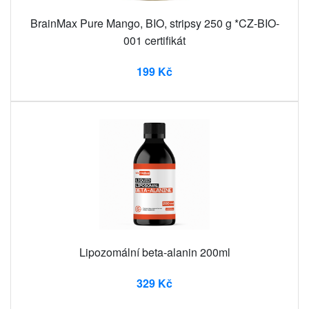
BrainMax Pure Mango, BIO, stripsy 250 g *CZ-BIO-
001 certifikát
199 Kč
Lipozomální beta-alanin 200ml
329 Kč