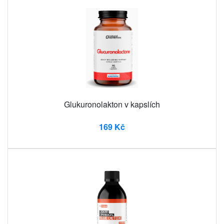
Glukuronolakton v kapslích
169 Kč