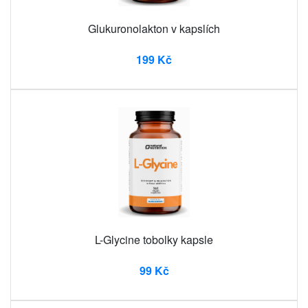
Glukuronolakton v kapslích
199 Kč
L-Glycine tobolky kapsle
99 Kč