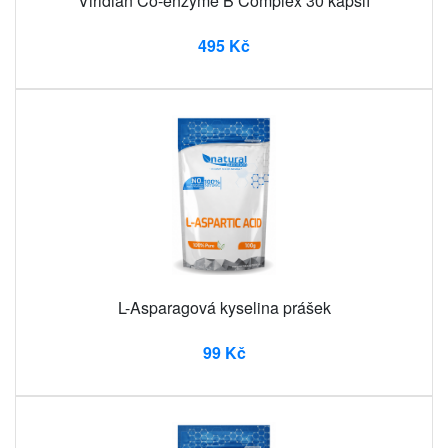
Viridian Co-enzyme B Complex 30 kapslí
495 Kč
L-Asparagová kyselina prášek
99 Kč