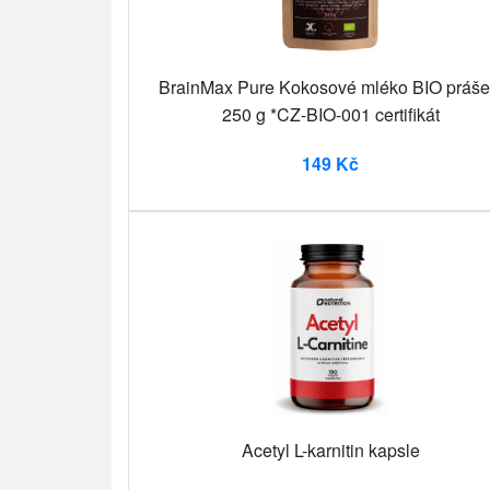
BrainMax Pure Kokosové mléko BIO práše
250 g *CZ-BIO-001 certifikát
149 Kč
Acetyl L-karnitin kapsle