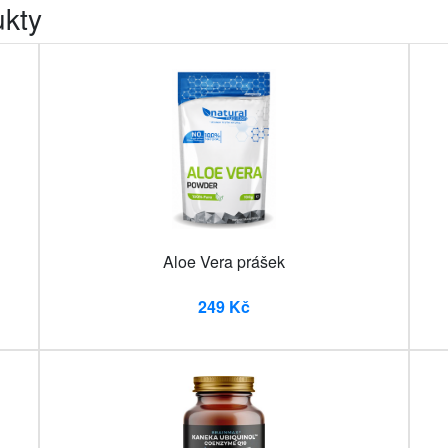
ukty
Aloe Vera prášek
249 Kč