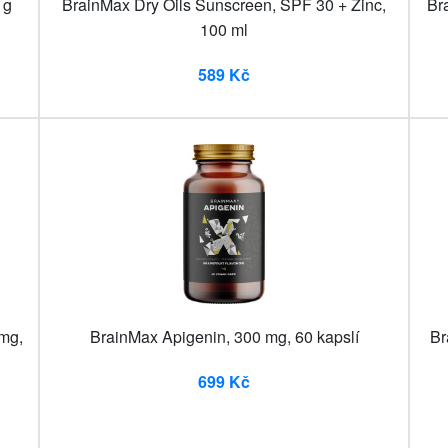
 g
BrainMax Dry Oils Sunscreen, SPF 30 + Zinc,
Br
100 ml
589 Kč
 mg,
BrainMax Apigenin, 300 mg, 60 kapslí
Br
699 Kč