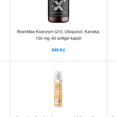
BrainMax Koenzym Q10, Ubiquinol, Kaneka,
100 mg, 60 softgel kapslí
849 Kč