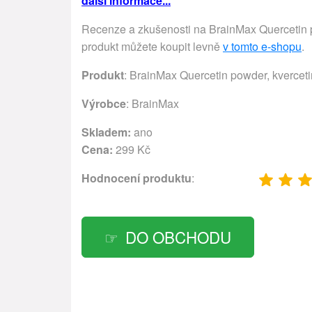
další informace...
Recenze a zkušenosti na BrainMax Quercetin po
produkt můžete koupit levně
v tomto e-shopu
.
Produkt
: BrainMax Quercetin powder, kverceti
Výrobce
:
BrainMax
Skladem:
ano
Cena:
299 Kč
Hodnocení produktu
:
DO OBCHODU