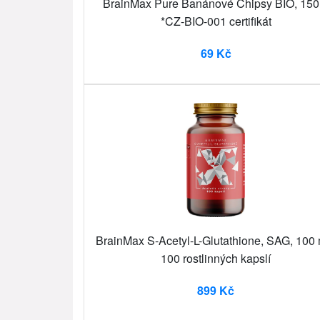
BrainMax Pure Banánové Chipsy BIO, 150
*CZ-BIO-001 certifikát
69 Kč
BrainMax S-Acetyl-L-Glutathione, SAG, 100
100 rostlinných kapslí
899 Kč