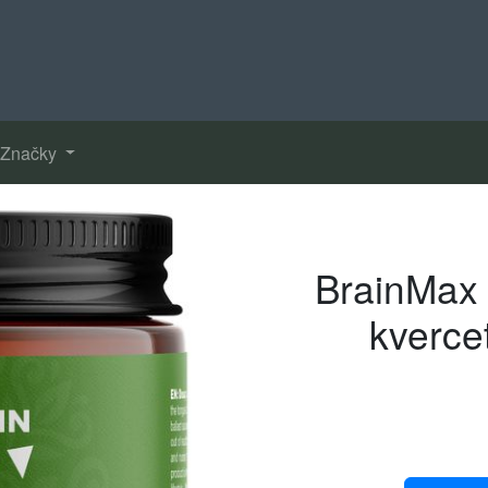
Značky
BrainMax 
kverce