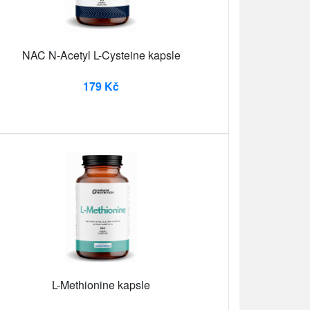
NAC N-Acetyl L-Cysteine ​​kapsle
179 Kč
L-Methionine kapsle