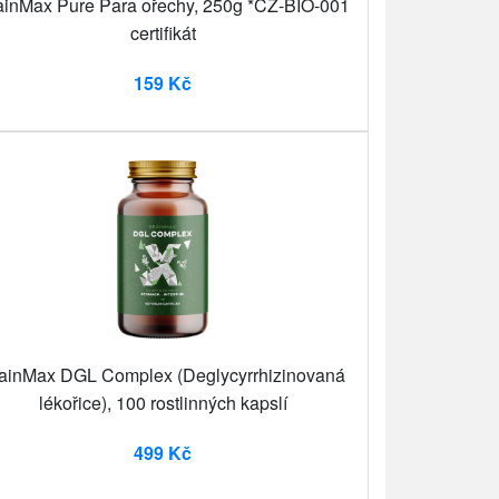
ainMax Pure Para ořechy, 250g *CZ-BIO-001
certifikát
159 Kč
ainMax DGL Complex (Deglycyrrhizinovaná
lékořice), 100 rostlinných kapslí
499 Kč