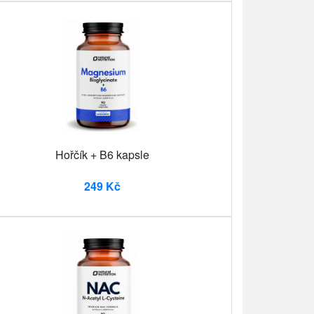
Hořčík + B6 kapsle
249 Kč