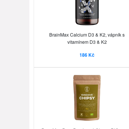
BrainMax Calcium D3 & K2, vápník s
vitamínem D3 & K2
186 Kč