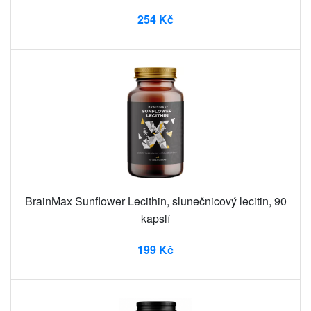
254 Kč
BrainMax Sunflower Lecithin, slunečnicový lecitin, 90
kapslí
199 Kč