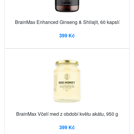
BrainMax Enhanced Ginseng & Shilajit, 60 kapslí
399 Kč
BrainMax Včelí med z období květu akátu, 950 g
399 Kč