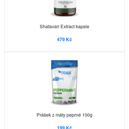
Shatavari Extract kapsle
479 Kč
Prášek z máty peprné 100g
199 Kč