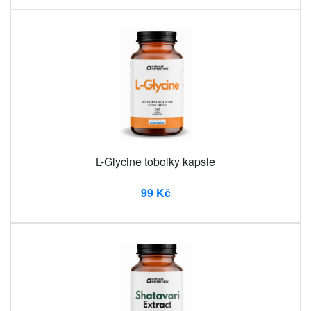
L-Glycine tobolky kapsle
99 Kč