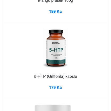
Mango prášek 100g
199 Kč
5-HTP (Griffonia) kapsle
179 Kč