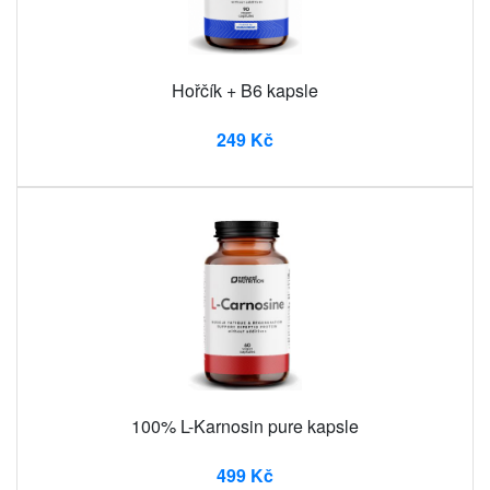
Hořčík + B6 kapsle
249 Kč
100% L-Karnosin pure kapsle
499 Kč