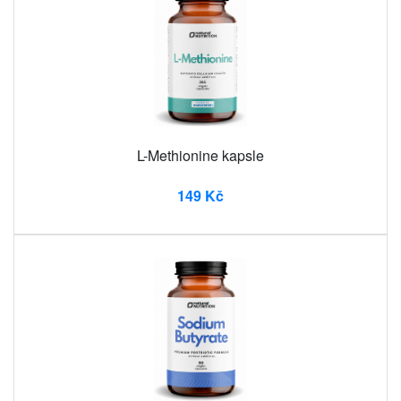
L-Methionine kapsle
149 Kč