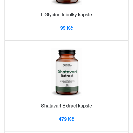
L-Glycine tobolky kapsle
99 Kč
Shatavari Extract kapsle
479 Kč