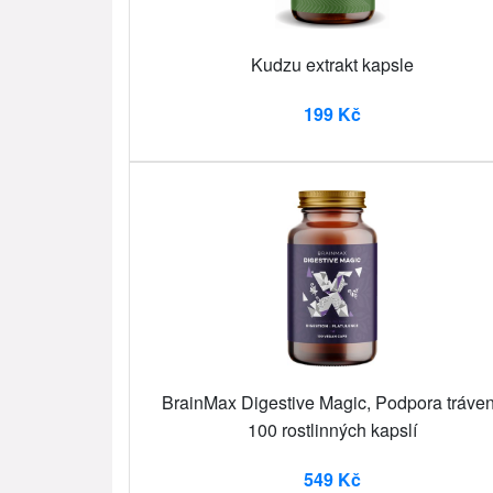
Kudzu extrakt kapsle
199 Kč
BrainMax Digestive Magic, Podpora tráven
100 rostlinných kapslí
549 Kč