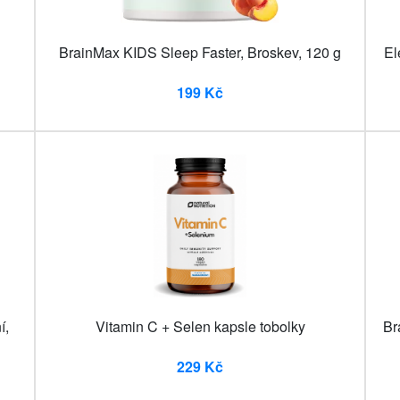
BrainMax KIDS Sleep Faster, Broskev, 120 g
El
199 Kč
í,
Vitamin C + Selen kapsle tobolky
Br
229 Kč