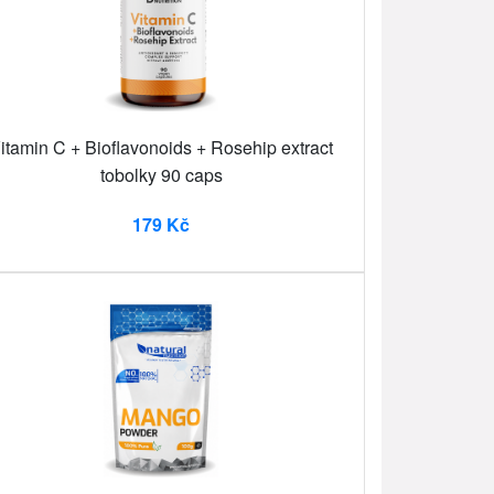
itamin C + Bioflavonoids + Rosehip extract
tobolky 90 caps
179 Kč