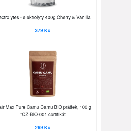
ectrolytes - elektrolyty 400g Cherry & Vanilla
379 Kč
ainMax Pure Camu Camu BIO prášek, 100 g
*CZ-BIO-001 certifikát
269 Kč