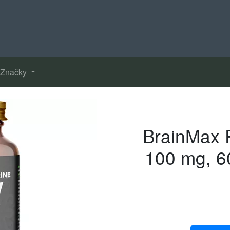
Značky
BrainMax P
100 mg, 60