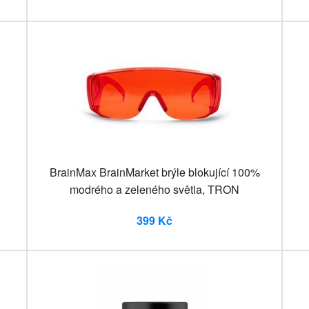
BrainMax BrainMarket brýle blokující 100%
modrého a zeleného světla, TRON
399 Kč