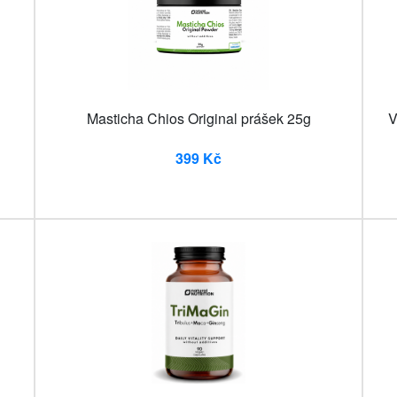
Masticha Chios Original prášek 25g
V
399 Kč