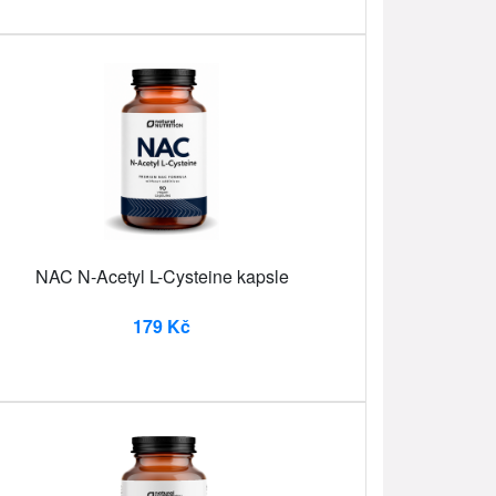
NAC N-Acetyl L-Cysteine ​​kapsle
179 Kč