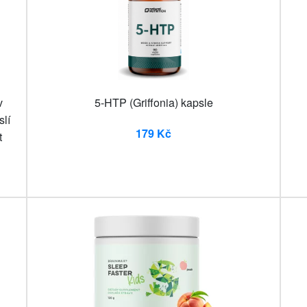
v
5-HTP (Griffonia) kapsle
slí
179 Kč
t