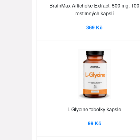
BrainMax Artichoke Extract, 500 mg, 100
rostlinných kapslí
369 Kč
L-Glycine tobolky kapsle
99 Kč