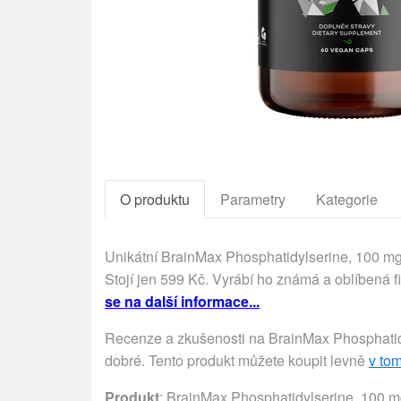
O produktu
Parametry
Kategorie
Unikátní BrainMax Phosphatidylserine, 100 mg,
Stojí jen 599 Kč. Vyrábí ho známá a oblíbená 
se na další informace...
Recenze a zkušenosti na BrainMax Phosphatidyl
dobré. Tento produkt můžete koupit levně
v to
Produkt
: BrainMax Phosphatidylserine, 100 mg