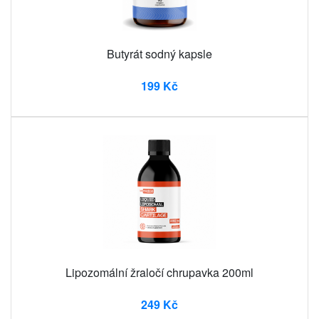
Butyrát sodný kapsle
199 Kč
Lipozomální žraločí chrupavka 200ml
249 Kč