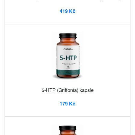
419 Kč
5-HTP (Griffonia) kapsle
179 Kč