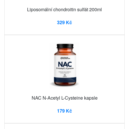
Liposomální chondroitin sulfát 200ml
329 Kč
NAC N-Acetyl L-Cysteine ​​kapsle
179 Kč