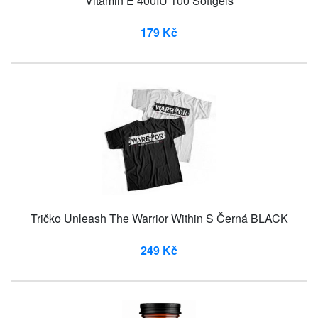
Vitamin E 400IU 100 Softgels
179 Kč
Tričko Unleash The Warrior Within S Černá BLACK
249 Kč