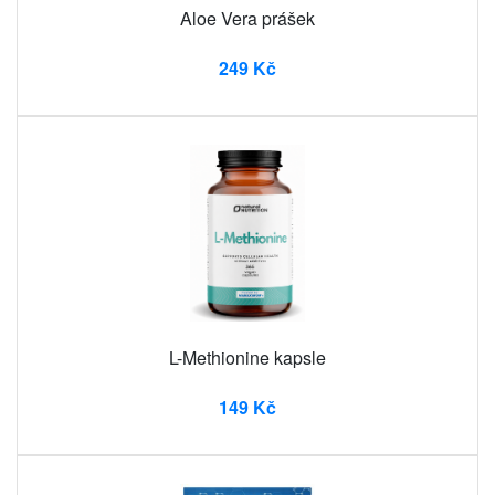
Aloe Vera prášek
249 Kč
L-Methionine kapsle
149 Kč