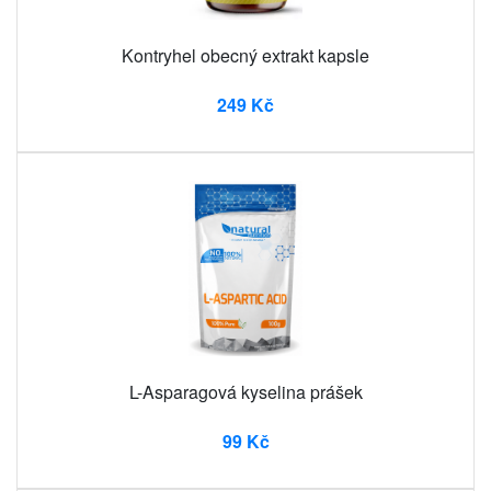
Kontryhel obecný extrakt kapsle
249 Kč
L-Asparagová kyselina prášek
99 Kč