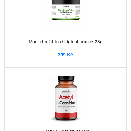
Masticha Chios Original prášek 25g
399 Kč