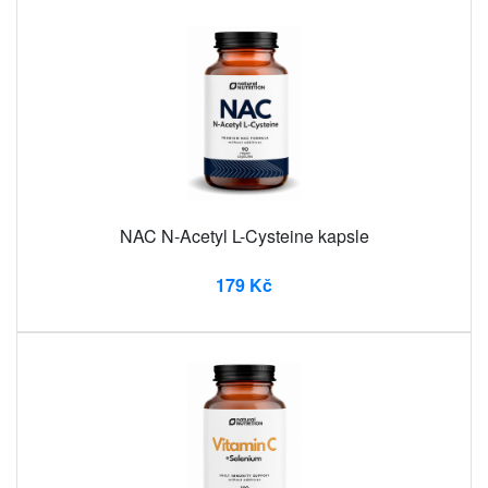
NAC N-Acetyl L-Cysteine ​​kapsle
179 Kč