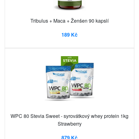
Tribulus + Maca + Ženšen 90 kapslí
189 Kč
WPC 80 Stevia Sweet - syrovátkový whey protein 1kg
Strawberry
879 Kč