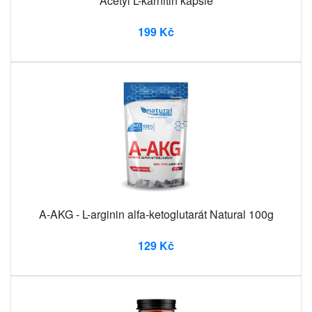
Acetyl L-karnitin kapsle
199 Kč
A-AKG - L-arginin alfa-ketoglutarát Natural 100g
129 Kč