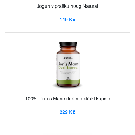
Jogurt v prášku 400g Natural
149 Kč
100% Lion´s Mane duální extrakt kapsle
229 Kč