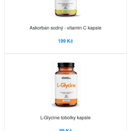
Askorban sodný - vitamin C kapsle
199 Kč
L-Glycine tobolky kapsle
99 Kč