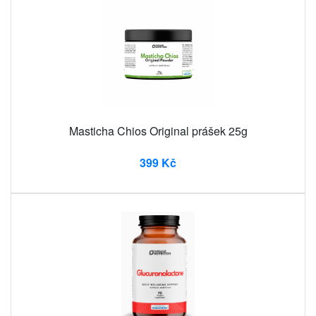
Masticha Chios Original prášek 25g
399 Kč