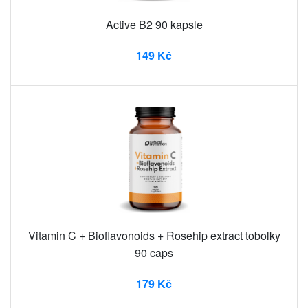
Active B2 90 kapsle
149 Kč
Vitamin C + Bioflavonoids + Rosehip extract tobolky
90 caps
179 Kč