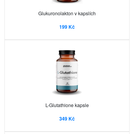
Glukuronolakton v kapslích
199 Kč
L-Glutathione kapsle
349 Kč