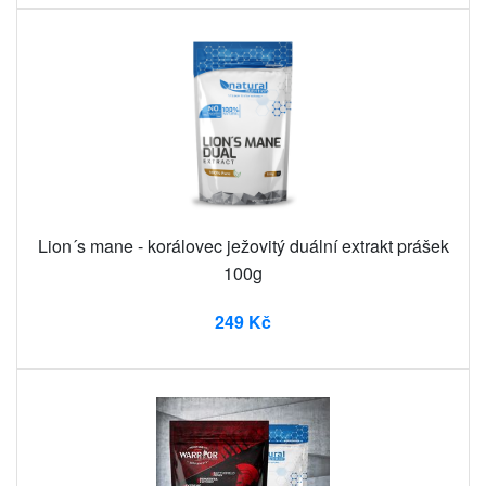
Lion´s mane - korálovec ježovitý duální extrakt prášek
100g
249 Kč