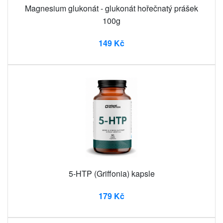
Magnesium glukonát - glukonát hořečnatý prášek
100g
149 Kč
5-HTP (Griffonia) kapsle
179 Kč