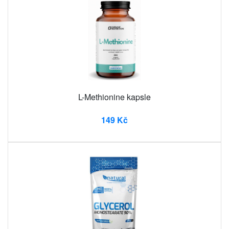
L-Methionine kapsle
149 Kč