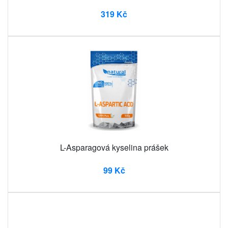
319 Kč
L-Asparagová kyselina prášek
99 Kč