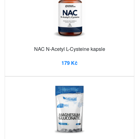
NAC N-Acetyl L-Cysteine ​​kapsle
179 Kč