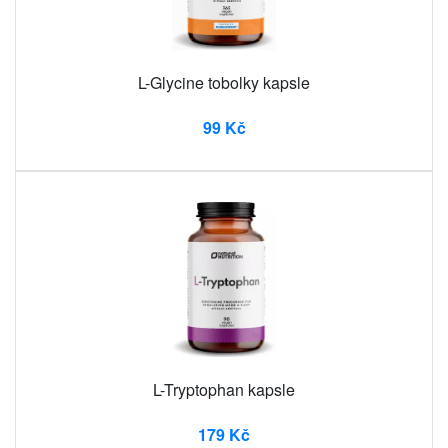
L-Glycine tobolky kapsle
99 Kč
L-Tryptophan kapsle
179 Kč