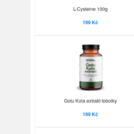
L-Cysteine 100g
199 Kč
Gotu Kola extrakt tobolky
199 Kč