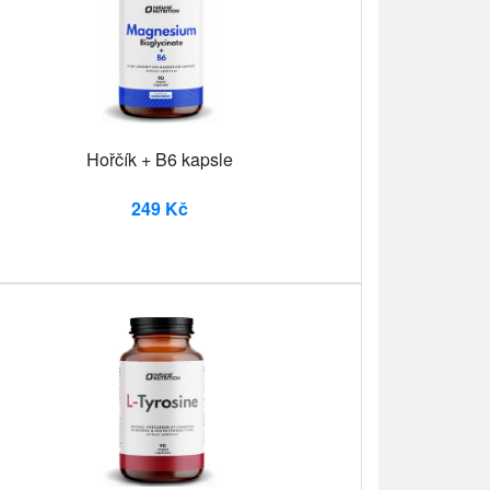
Hořčík + B6 kapsle
249 Kč