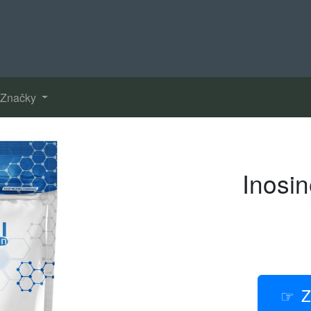
Značky
Inosin
Z