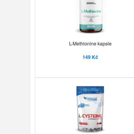
L-Methionine kapsle
149 Kč