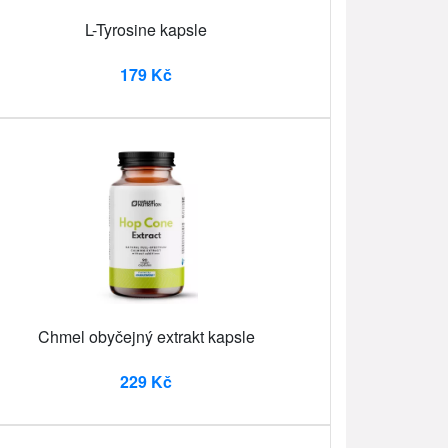
L-Tyrosine kapsle
179 Kč
Chmel obyčejný extrakt kapsle
229 Kč