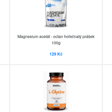
Magnesium acetát - octan hořečnatý prášek
100g
129 Kč