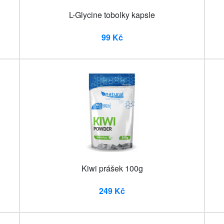
L-Glycine tobolky kapsle
99 Kč
Kiwi prášek 100g
249 Kč