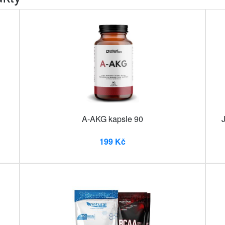
A-AKG kapsle 90
J
199 Kč