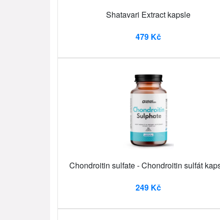
Shatavari Extract kapsle
479 Kč
Chondroitin sulfate - Chondroitin sulfát kap
249 Kč