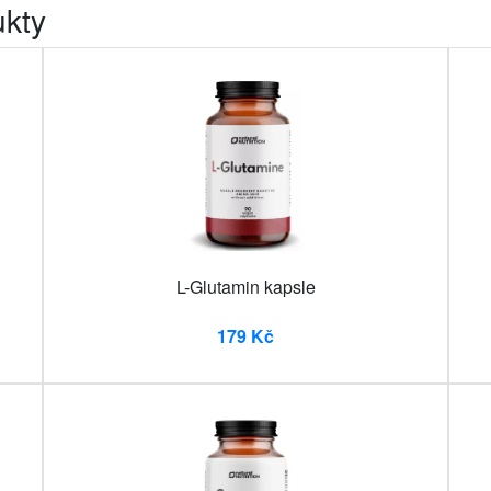
ukty
L-Glutamin kapsle
179 Kč