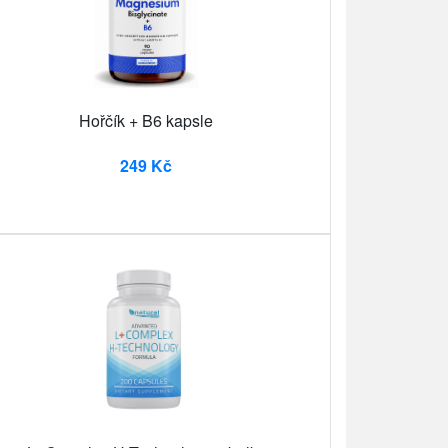
Hořčík + B6 kapsle
249 Kč