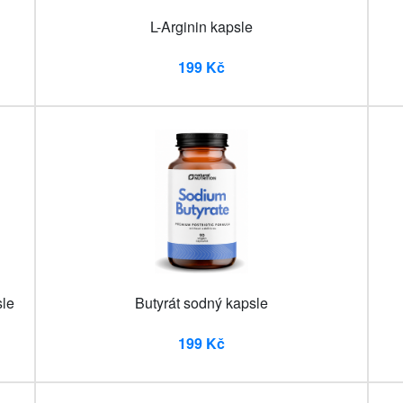
L-Arginin kapsle
199 Kč
sle
Butyrát sodný kapsle
199 Kč