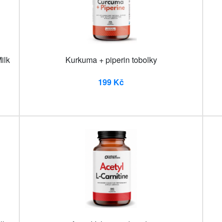
ilk
Kurkuma + piperin tobolky
199 Kč