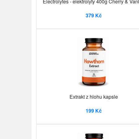
Electrolytes - elektrolyty 400g Cherry & Vani
379 Kč
Extrakt z hlohu kapsle
199 Kč