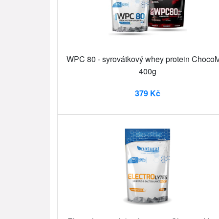
WPC 80 - syrovátkový whey protein ChocoM
400g
379 Kč