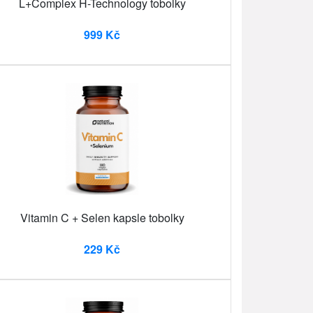
L+Complex H-Technology tobolky
999 Kč
Vitamin C + Selen kapsle tobolky
229 Kč