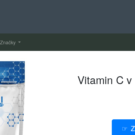
Značky
Vitamin C v
Z