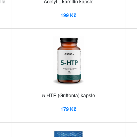
lla
Acetyl L-karnitin kapsle
199 Kč
5-HTP (Griffonia) kapsle
179 Kč