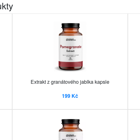
ukty
Extrakt z granátového jablka kapsle
199 Kč