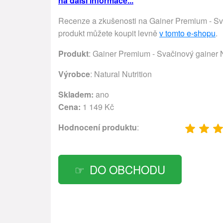
na další informace...
Recenze a zkušenosti na Gainer Premium - Sva
produkt můžete koupit levně
v tomto e-shopu
.
Produkt
: Gainer Premium - Svačinový gainer 
Výrobce
:
Natural Nutrition
Skladem:
ano
Cena:
1 149 Kč
Hodnocení produktu
:
DO OBCHODU