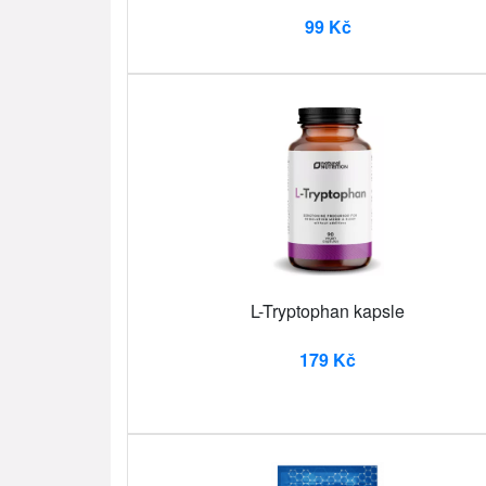
99 Kč
L-Tryptophan kapsle
179 Kč