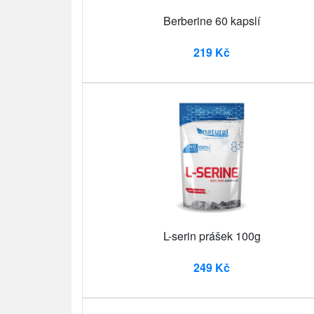
Berberine 60 kapslí
219 Kč
L-serin prášek 100g
249 Kč