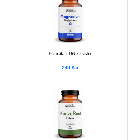
Hořčík + B6 kapsle
249 Kč