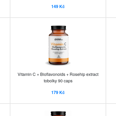
149 Kč
Vitamin C + Bioflavonoids + Rosehip extract
tobolky 90 caps
179 Kč