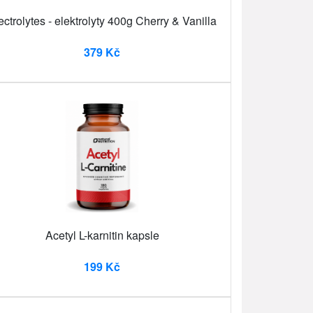
ectrolytes - elektrolyty 400g Cherry & Vanilla
379 Kč
Acetyl L-karnitin kapsle
199 Kč