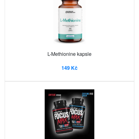
L-Methionine kapsle
149 Kč