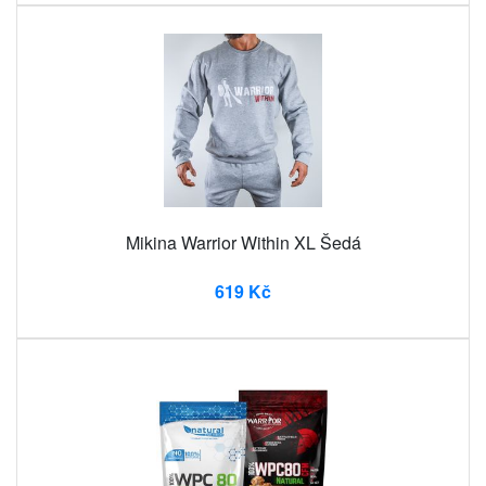
Mikina Warrior Within XL Šedá
619 Kč