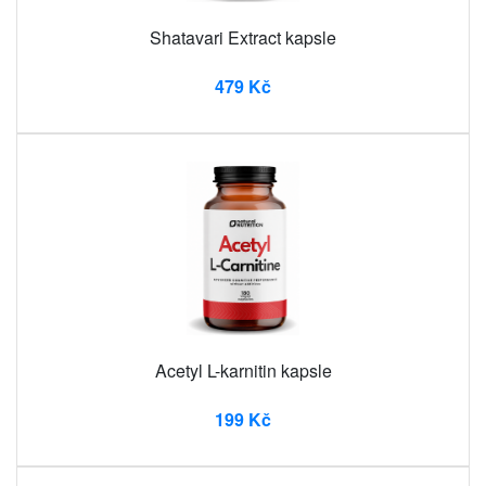
Shatavari Extract kapsle
479 Kč
Acetyl L-karnitin kapsle
199 Kč