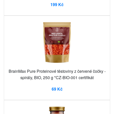
199 Kč
BrainMax Pure Proteinové těstoviny z červené čočky -
spirály, BIO, 250 g *CZ-BIO-001 certifikát
69 Kč