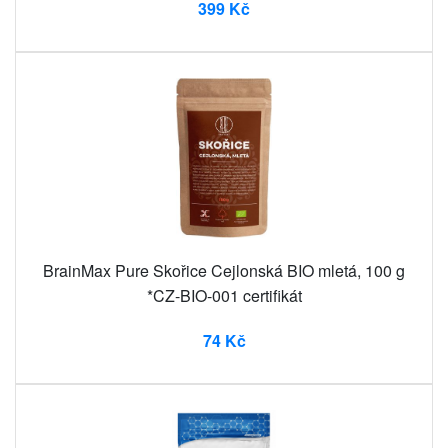
399 Kč
BrainMax Pure Skořice Cejlonská BIO mletá, 100 g
*CZ-BIO-001 certifikát
74 Kč