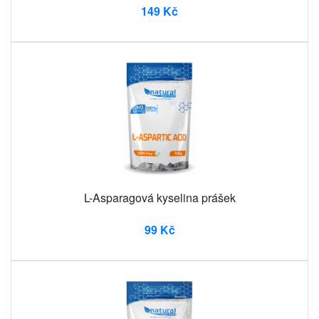
149 Kč
L-Asparagová kyselina prášek
99 Kč