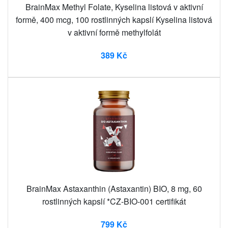
BrainMax Methyl Folate, Kyselina listová v aktivní
formě, 400 mcg, 100 rostlinných kapslí Kyselina listová
v aktivní formě methylfolát
389 Kč
BrainMax Astaxanthin (Astaxantin) BIO, 8 mg, 60
rostlinných kapslí *CZ-BIO-001 certifikát
799 Kč