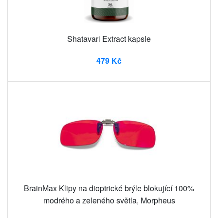
Shatavari Extract kapsle
479 Kč
BrainMax Klipy na dioptrické brýle blokující 100%
modrého a zeleného světla, Morpheus