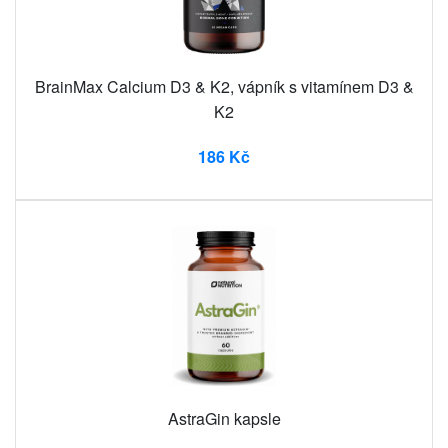
BrainMax Calcium D3 & K2, vápník s vitamínem D3 &
K2
186 Kč
AstraGin kapsle