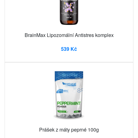
BrainMax Lipozomální Antistres komplex
539 Kč
Prášek z máty peprné 100g