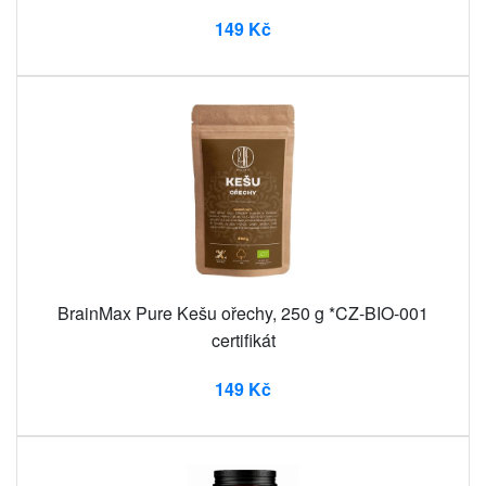
149 Kč
BrainMax Pure Kešu ořechy, 250 g *CZ-BIO-001
certifikát
149 Kč