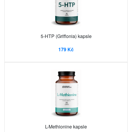
5-HTP (Griffonia) kapsle
179 Kč
L-Methionine kapsle