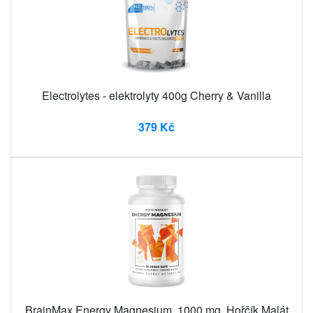
Electrolytes - elektrolyty 400g Cherry & Vanilla
379 Kč
BrainMax Energy Magnesium, 1000 mg, Hořčík Malát