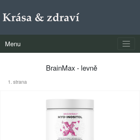
Menu
BrainMax - levně
1. strana