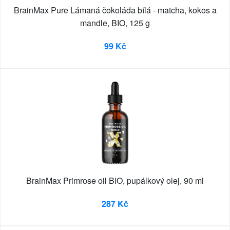
BrainMax Pure Lámaná čokoláda bílá - matcha, kokos a
mandle, BIO, 125 g
99 Kč
BrainMax Primrose oil BIO, pupálkový olej, 90 ml
287 Kč