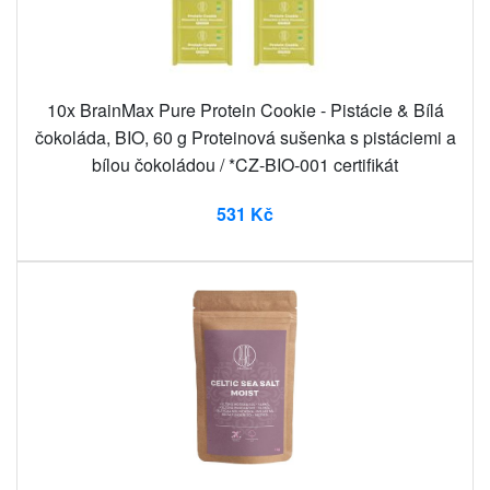
10x BrainMax Pure Protein Cookie - Pistácie & Bílá
čokoláda, BIO, 60 g Proteinová sušenka s pistáciemi a
bílou čokoládou / *CZ-BIO-001 certifikát
531 Kč