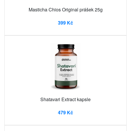
Masticha Chios Original prášek 25g
399 Kč
Shatavari Extract kapsle
479 Kč