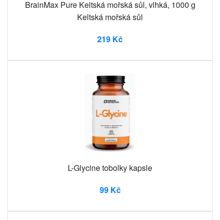
BrainMax Pure Keltská mořská sůl, vlhká, 1000 g
Keltská mořská sůl
219 Kč
L-Glycine tobolky kapsle
99 Kč