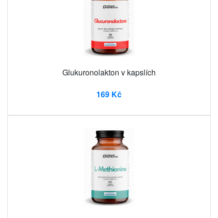
Glukuronolakton v kapslích
169 Kč