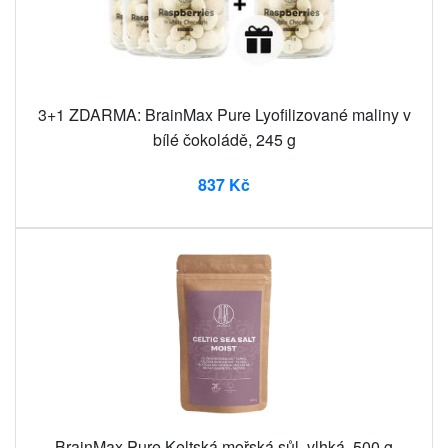
3+1 ZDARMA: BrainMax Pure Lyofilizované maliny v
bílé čokoládě, 245 g
837 Kč
BrainMax Pure Keltská mořská sůl, vlhká, 500 g