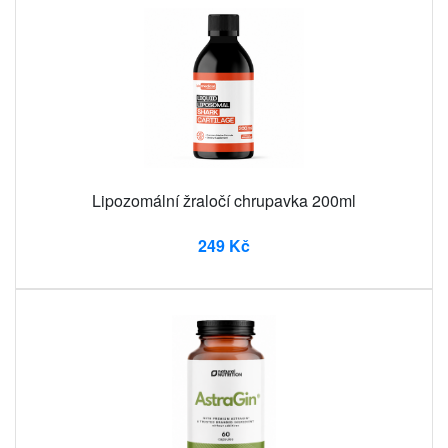
Lipozomální žraločí chrupavka 200ml
249 Kč