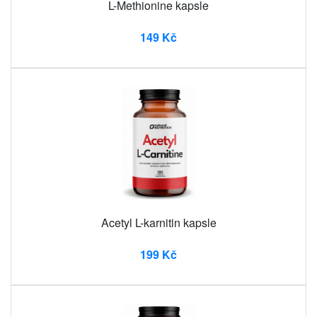
L-Methionine kapsle
149 Kč
Acetyl L-karnitin kapsle
199 Kč