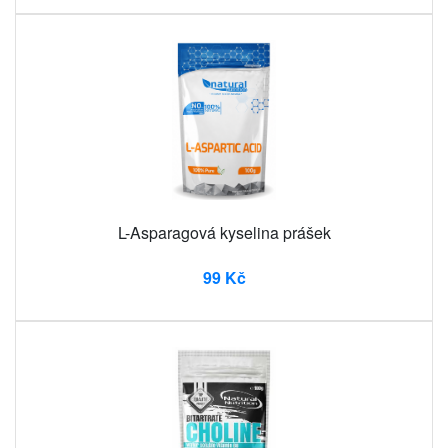
L-Asparagová kyselina prášek
99 Kč