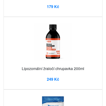
179 Kč
Lipozomální žraločí chrupavka 200ml
249 Kč