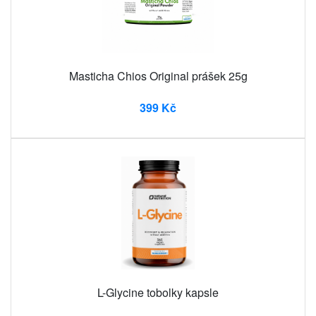
Masticha Chios Original prášek 25g
399 Kč
L-Glycine tobolky kapsle