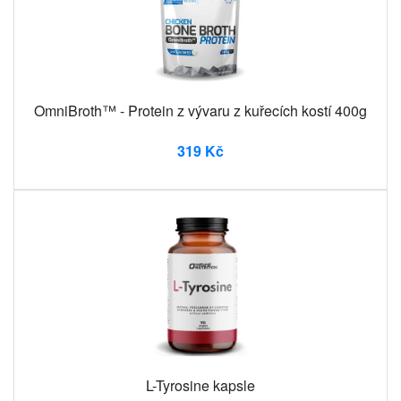
OmniBroth™ - Protein z vývaru z kuřecích kostí 400g
319 Kč
L-Tyrosine kapsle