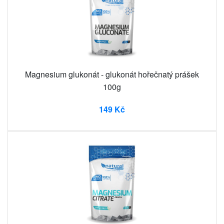
Magnesium glukonát - glukonát hořečnatý prášek
100g
149 Kč