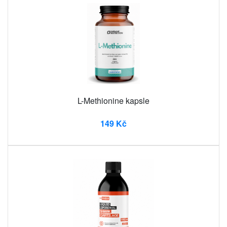
L-Methionine kapsle
149 Kč