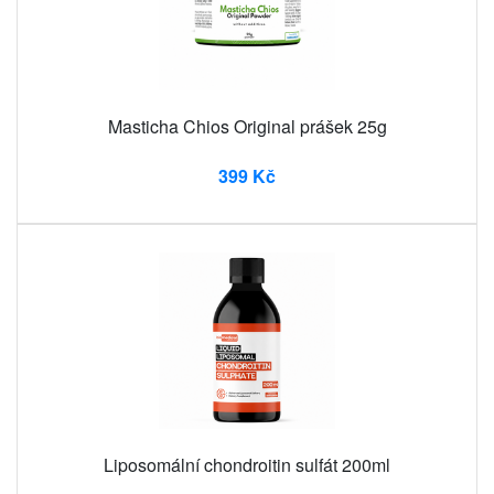
Masticha Chios Original prášek 25g
399 Kč
Liposomální chondroitin sulfát 200ml