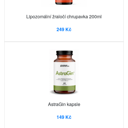
Lipozomální žraločí chrupavka 200ml
249 Kč
AstraGin kapsle
149 Kč