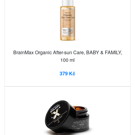
BrainMax Organic After-sun Care, BABY & FAMILY,
100 ml
379 Kč