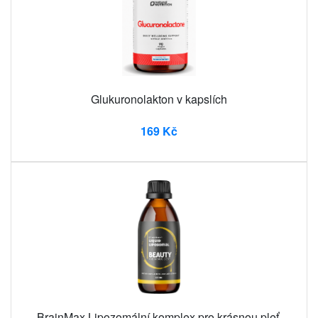
Glukuronolakton v kapslích
169 Kč
BrainMax Lipozomální komplex pro krásnou pleť,