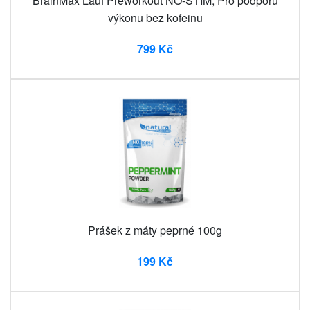
BrainMax Lauf Preworkout NO-STIM, Pro podporu
výkonu bez kofeinu
799 Kč
Prášek z máty peprné 100g
199 Kč