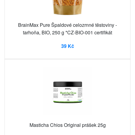
BrainMax Pure Špaldové celozrnné těstoviny -
tarhoňa, BIO, 250 g *CZ-BIO-001 certifikát
39 Kč
Masticha Chios Original prášek 25g