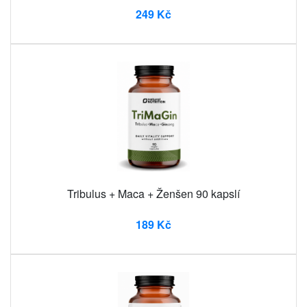
249 Kč
Tribulus + Maca + Ženšen 90 kapslí
189 Kč