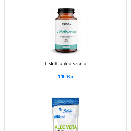
L-Methionine kapsle
149 Kč