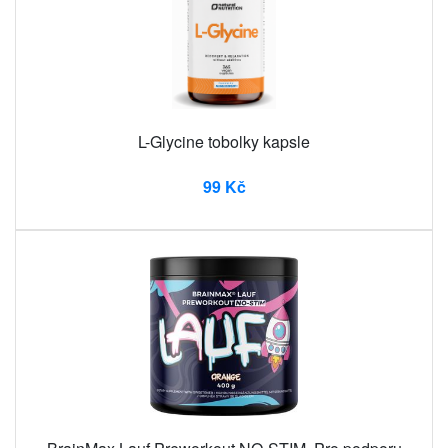
L-Glycine tobolky kapsle
99 Kč