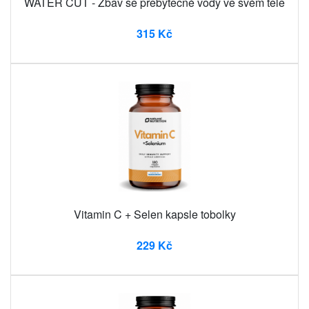
WATER CUT - Zbav se přebytečné vody ve svém těle
315 Kč
Vitamin C + Selen kapsle tobolky
229 Kč