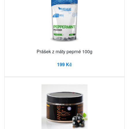
Prášek z máty peprné 100g
199 Kč