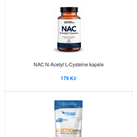
NAC N-Acetyl L-Cysteine ​​kapsle
179 Kč