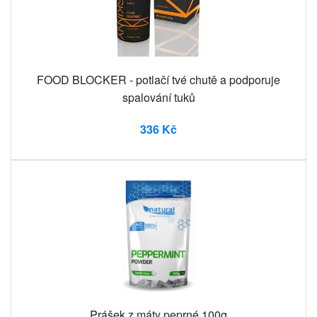
FOOD BLOCKER - potlačí tvé chutě a podporuje
spalování tuků
336 Kč
Prášek z máty peprné 100g