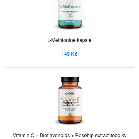
L-Methionine kapsle
149 Kč
Vitamin C + Bioflavonoids + Rosehip extract tobolky