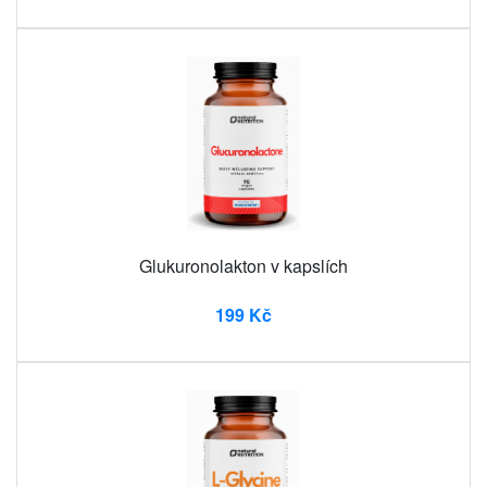
Glukuronolakton v kapslích
199 Kč