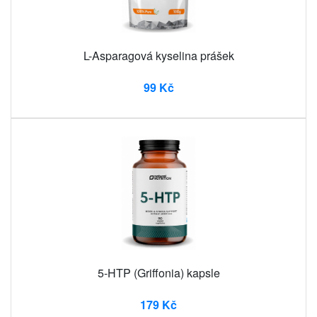
L-Asparagová kyselina prášek
99 Kč
5-HTP (Griffonia) kapsle
179 Kč