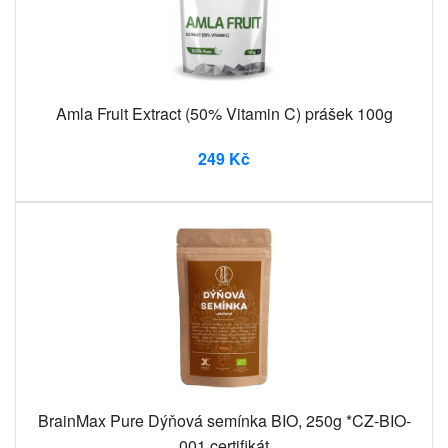
Amla Fruit Extract (50% Vitamin C) prášek 100g
249 Kč
BrainMax Pure Dýňová semínka BIO, 250g *CZ-BIO-
001 certifikát