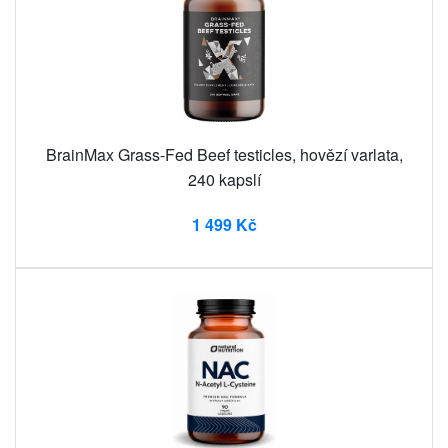
BrainMax Grass-Fed Beef testicles, hovězí varlata,
240 kapslí
1 499 Kč