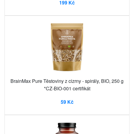
199 Kč
BrainMax Pure Těstoviny z cizrny - spirály, BIO, 250 g
*CZ-BIO-001 certifikát
59 Kč