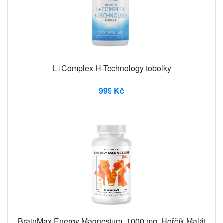
L+Complex H-Technology tobolky
999 Kč
BrainMax Energy Magnesium, 1000 mg, Hořčík Malát