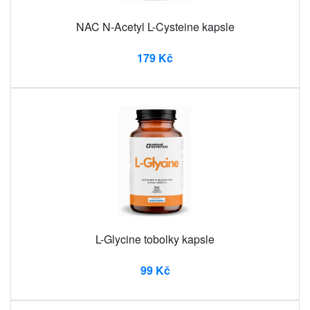
NAC N-Acetyl L-Cysteine ​​kapsle
179 Kč
L-Glycine tobolky kapsle
99 Kč