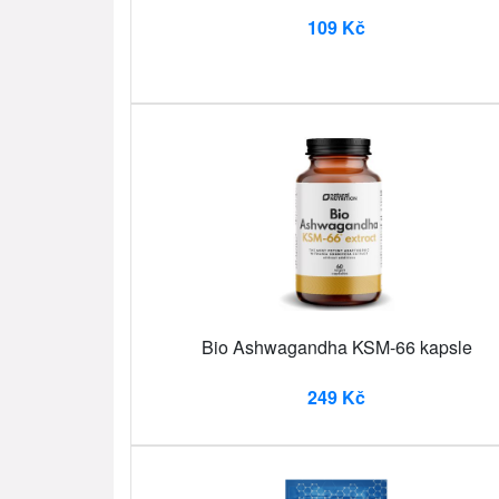
109 Kč
Bio Ashwagandha KSM-66 kapsle
249 Kč