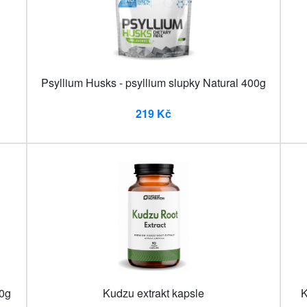
Psyllium Husks - psyllium slupky Natural 400g
219 Kč
00g
Kudzu extrakt kapsle
K