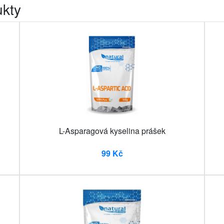
ukty
L-Asparagová kyselina prášek
99 Kč