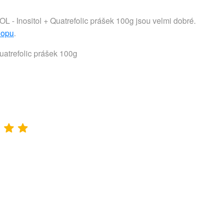
 Inositol + Quatrefolic prášek 100g jsou velmi dobré.
hopu
.
atrefolic prášek 100g