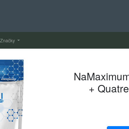
Značky
NaMaximum 
+ Quatre