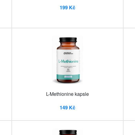
199 Kč
L-Methionine kapsle
149 Kč