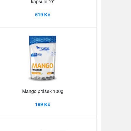
kapsule "0"
619 Kč
Mango prášek 100g
199 Kč