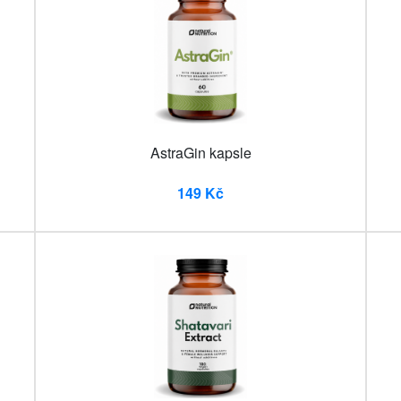
AstraGin kapsle
149 Kč