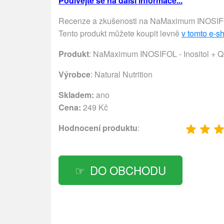
Podívejte se na další informace...
Recenze a zkušenosti na NaMaximum INOSIFOL -
Tento produkt můžete koupit levně
v tomto e-s
Produkt
: NaMaximum INOSIFOL - Inositol + Qu
Výrobce
:
Natural Nutrition
Skladem:
ano
Cena:
249 Kč
Hodnocení produktu
:
DO OBCHODU