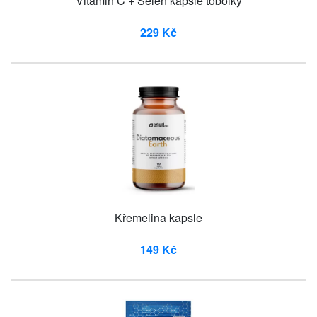
Vitamin C + Selen kapsle tobolky
229 Kč
Křemelina kapsle
149 Kč