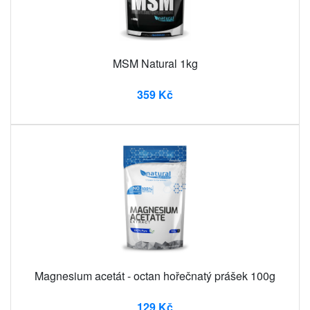
MSM Natural 1kg
359 Kč
Magnesium acetát - octan hořečnatý prášek 100g
129 Kč