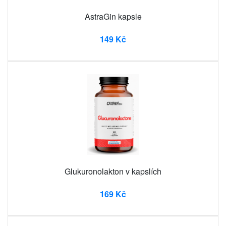
AstraGin kapsle
149 Kč
Glukuronolakton v kapslích
169 Kč