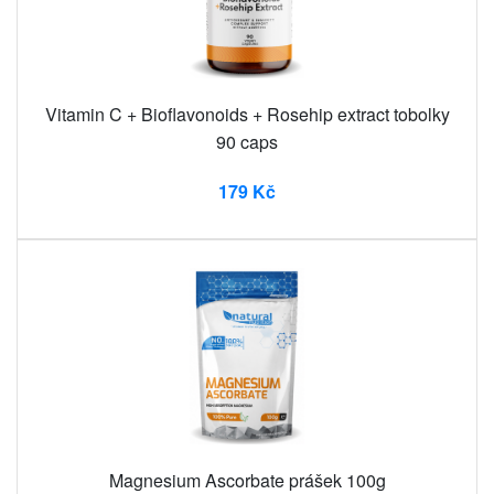
Vitamin C + Bioflavonoids + Rosehip extract tobolky
90 caps
179 Kč
Magnesium Ascorbate prášek 100g