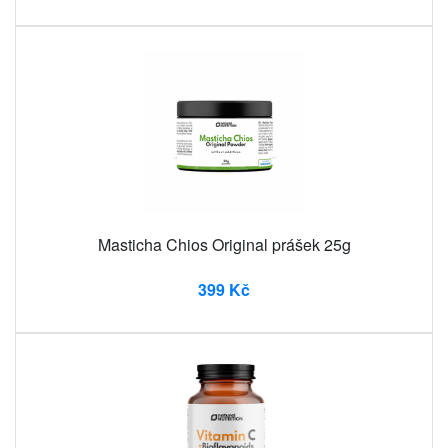
Masticha Chios Original prášek 25g
399 Kč