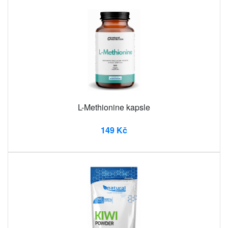
L-Methionine kapsle
149 Kč