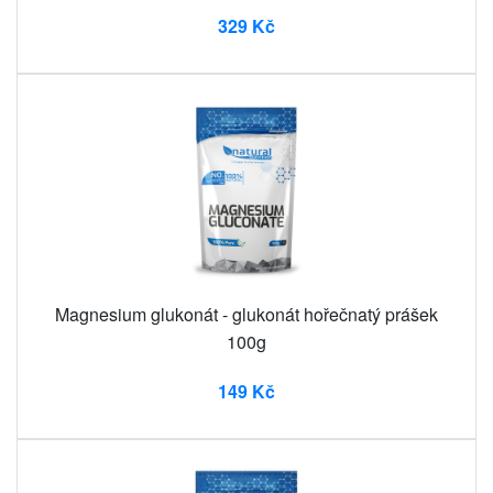
329 Kč
Magnesium glukonát - glukonát hořečnatý prášek
100g
149 Kč