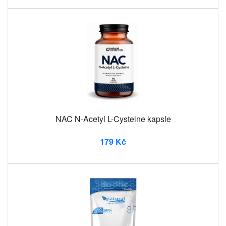
NAC N-Acetyl L-Cysteine ​​kapsle
179 Kč