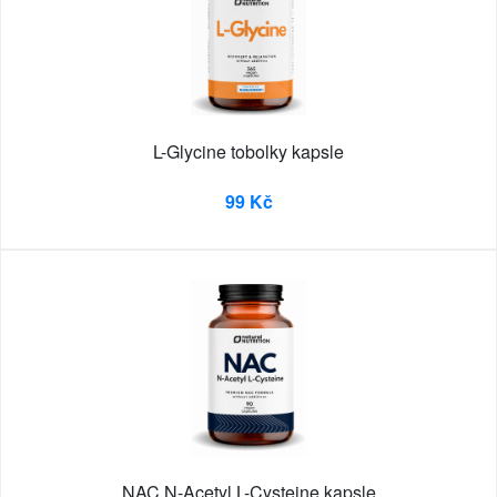
L-Glycine tobolky kapsle
99 Kč
NAC N-Acetyl L-Cysteine ​​kapsle