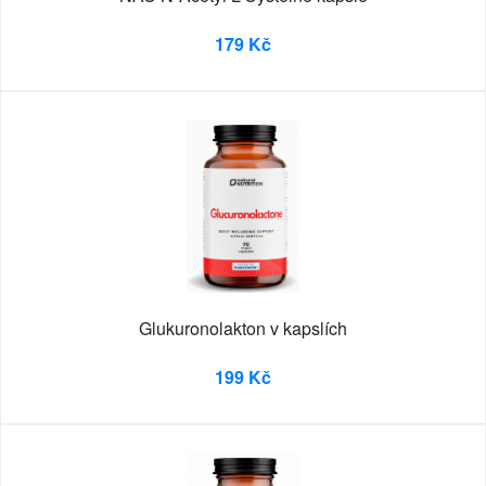
179 Kč
Glukuronolakton v kapslích
199 Kč