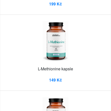
199 Kč
L-Methionine kapsle
149 Kč