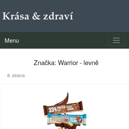
Menu
Značka: Warrior - levně
8. strana