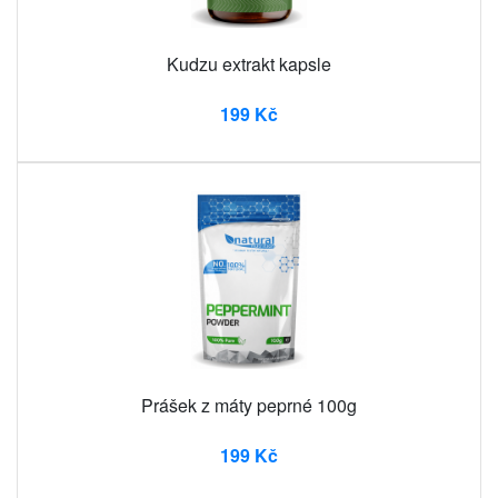
Kudzu extrakt kapsle
199 Kč
Prášek z máty peprné 100g
199 Kč