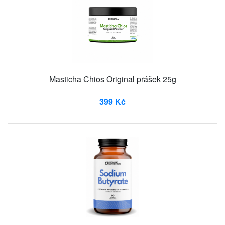
Masticha Chios Original prášek 25g
399 Kč