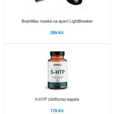
BrainMax maska na spaní LightBreaker
299 Kč
5-HTP (Griffonia) kapsle
179 Kč