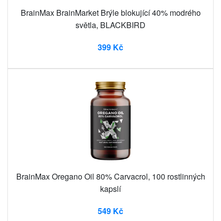
BrainMax BrainMarket Brýle blokující 40% modrého
světla, BLACKBIRD
399 Kč
BrainMax Oregano Oil 80% Carvacrol, 100 rostlinných
kapslí
549 Kč