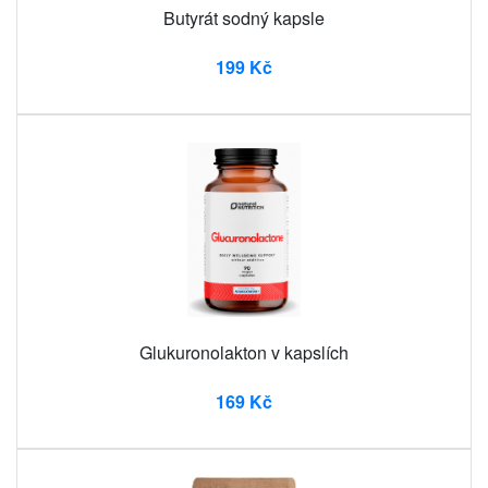
Butyrát sodný kapsle
199 Kč
Glukuronolakton v kapslích
169 Kč