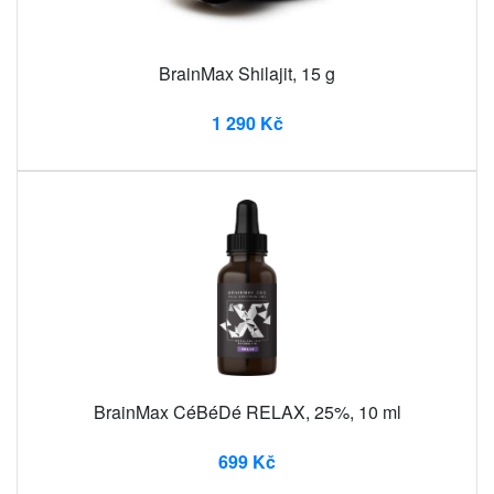
BrainMax Shilajit, 15 g
1 290 Kč
BrainMax CéBéDé RELAX, 25%, 10 ml
699 Kč