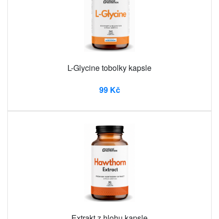
L-Glycine tobolky kapsle
99 Kč
Extrakt z hlohu kapsle