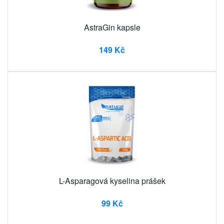
AstraGin kapsle
149 Kč
L-Asparagová kyselina prášek
99 Kč