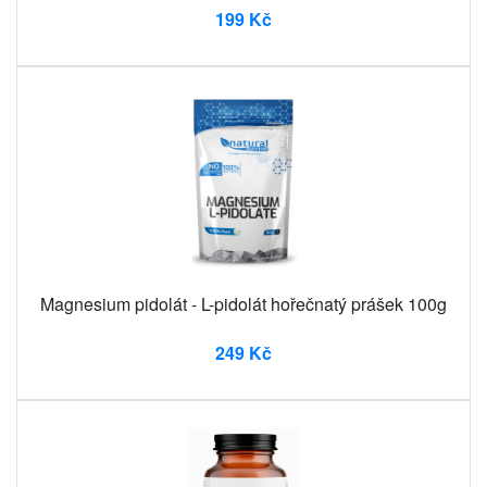
199 Kč
Magnesium pidolát - L-pidolát hořečnatý prášek 100g
249 Kč