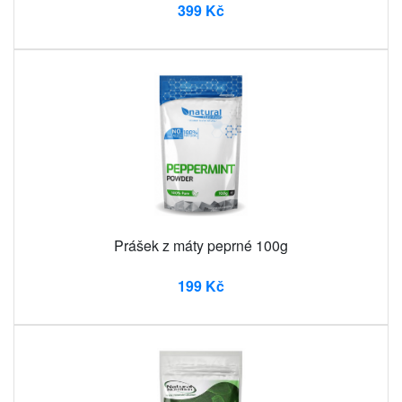
399 Kč
Prášek z máty peprné 100g
199 Kč