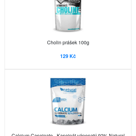
Cholin prášek 100g
129 Kč
Calcium Caseinate - Kaseinát vápenatý 92% Natural