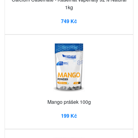
1kg
749 Kč
Mango prášek 100g
199 Kč