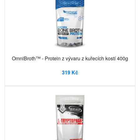
OmniBroth™ - Protein z vývaru z kuřecích kostí 400g
319 Kč