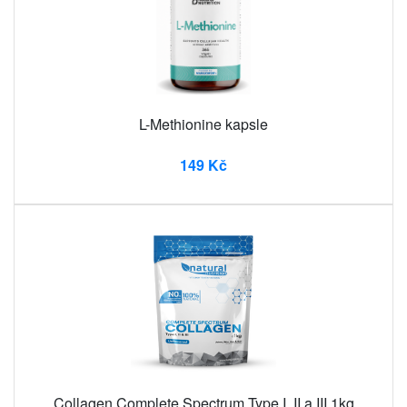
L-Methionine kapsle
149 Kč
Collagen Complete Spectrum Type I, II a III 1kg