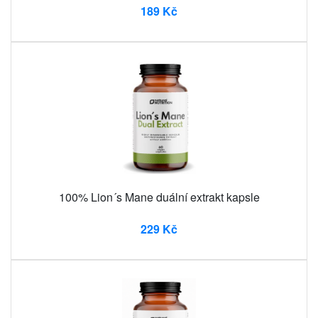
189 Kč
100% Lion´s Mane duální extrakt kapsle
229 Kč