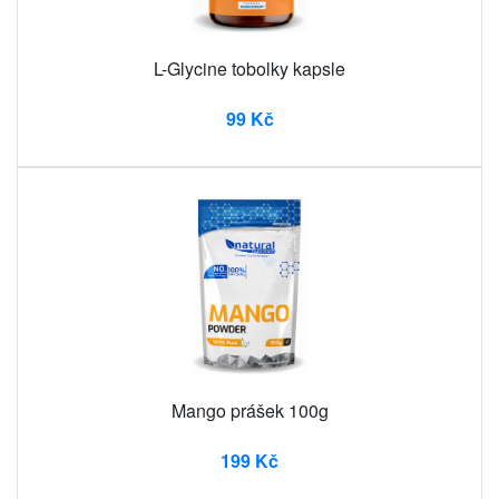
L-Glycine tobolky kapsle
99 Kč
Mango prášek 100g
199 Kč