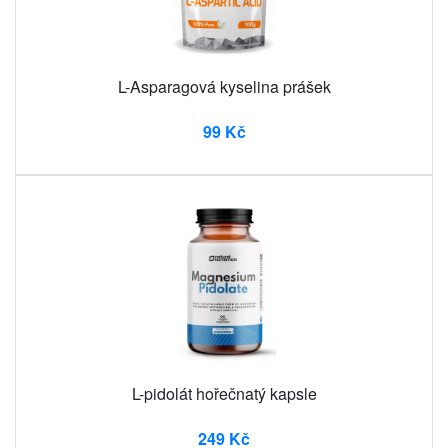
L-Asparagová kyselina prášek
99 Kč
L-pidolát hořečnatý kapsle
249 Kč