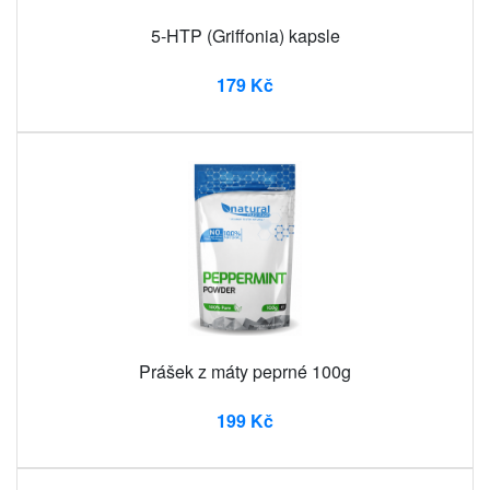
5-HTP (Griffonia) kapsle
179 Kč
Prášek z máty peprné 100g
199 Kč