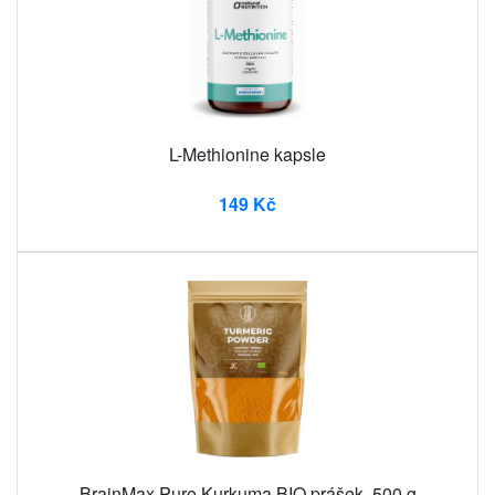
L-Methionine kapsle
149 Kč
BrainMax Pure Kurkuma BIO prášek, 500 g