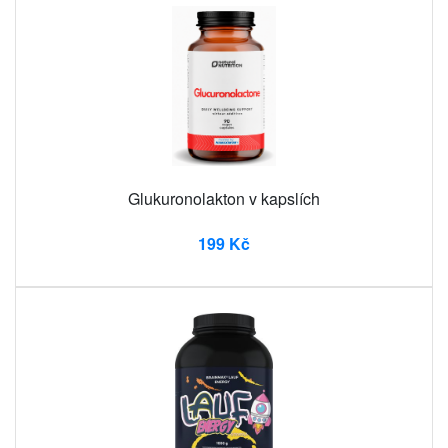
Glukuronolakton v kapslích
199 Kč